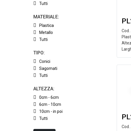
Tutti
MATERIALE:
PL
Plastica
Cod.
Metallo
Plas
Tutti
Alte
Larg
TIPO:
Conici
Sagomati
Tutti
ALTEZZA:
0cm - 6cm
6cm - 10cm
10cm - in poi
PL
Tutti
Cod.