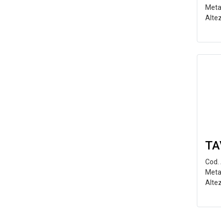
Meta
Alte
TA
Cod.
Meta
Alte