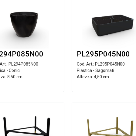
294P085N00
PL295P045N00
 Art.: PL294P085N00
Cod. Art.: PL295P045N00
ica - Conici
Plastica - Sagomati
zza: 8,50 cm
Altezza: 4,50 cm