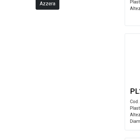
Plas
Azzera
Alte
PL
Cod.
Plast
Alte
Diam