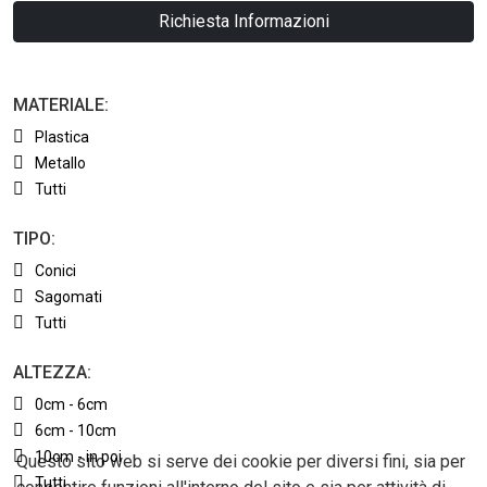
Richiesta Informazioni
MATERIALE:
Plastica
Metallo
Tutti
TIPO:
Conici
Sagomati
Tutti
ALTEZZA:
0cm - 6cm
6cm - 10cm
10cm - in poi
Questo sito web si serve dei cookie per diversi fini, sia per
Tutti