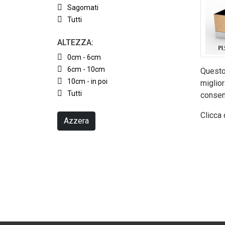
Sagomati
Tutti
ALTEZZA:
0cm - 6cm
6cm - 10cm
Questo 
10cm - in poi
miglior
Tutti
consen
Clicca 
Azzera