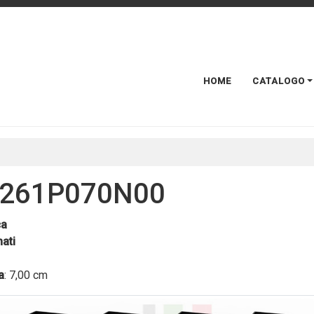
HOME
CATALOGO
261P070N00
ca
ati
a
: 7,00 cm