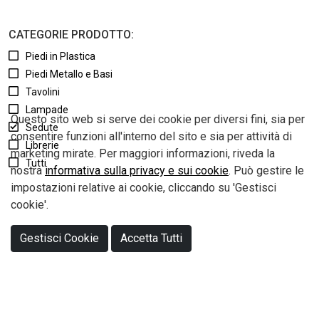
CATEGORIE PRODOTTO:
Piedi in Plastica
Piedi Metallo e Basi
Tavolini
Lampade
Questo sito web si serve dei cookie per diversi fini, sia per
Sedute
consentire funzioni all'interno del sito e sia per attività di
Librerie
marketing mirate. Per maggiori informazioni, riveda la
Tutti
nostra
informativa sulla privacy e sui cookie
. Può gestire le
impostazioni relative ai cookie, cliccando su 'Gestisci
cookie'.
Pix S.r.l. - Via Umbria, 17/19 Zona Industriale - 70029 Santeramo in Colle
(BA) Italy - Tel. +39 080 3039833 - Fax. +39 080 3027028
Gestisci Cookie
Accetta Tutti
P.Iva e Cod. Fisc. 04929390724 - Capitale Sociale: € 52.000,00 Interamente
versato
Sales:
vendite@pixsrl.it
- Administration Office:
amministrazione@pixsrl.it
- Informations:
info@pixstore.net
Informativa Privacy
-
Cookie Policy
© Pix S.r.l. 2026. - P.IVA 04929390724 - Powered By
Labonext
.