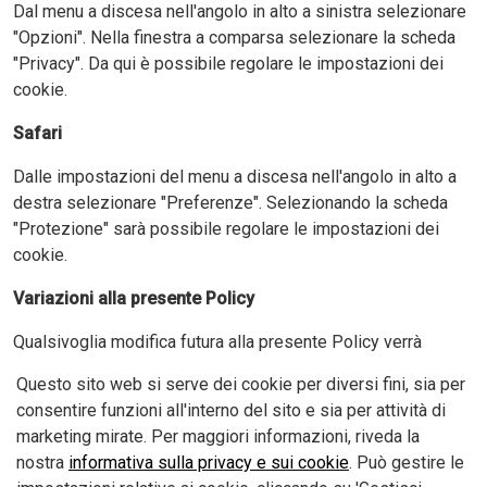
Dal menu a discesa nell'angolo in alto a sinistra selezionare
"Opzioni". Nella finestra a comparsa selezionare la scheda
"Privacy". Da qui è possibile regolare le impostazioni dei
cookie.
Safari
Dalle impostazioni del menu a discesa nell'angolo in alto a
destra selezionare "Preferenze". Selezionando la scheda
"Protezione" sarà possibile regolare le impostazioni dei
cookie.
Variazioni alla presente Policy
Qualsivoglia modifica futura alla presente Policy verrà
riportata su questa pagina. Si suggerisce di controllare
Questo sito web si serve dei cookie per diversi fini, sia per
regolarmente la nostra Policy per verificare eventuali
consentire funzioni all'interno del sito e sia per attività di
aggiornamenti o cambiamenti.
marketing mirate. Per maggiori informazioni, riveda la
Informativa Privacy clicca QUI
nostra
informativa sulla privacy e sui cookie
. Può gestire le