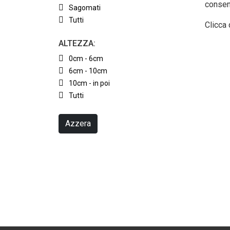
consen
Sagomati
Tutti
Clicca 
ALTEZZA:
0cm - 6cm
6cm - 10cm
10cm - in poi
Tutti
Azzera