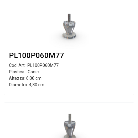
PL100P060M77
Cod. Art.: PL100P060M77
Plastica - Conici
Altezza: 6,00 cm
Diametro: 4,80 cm