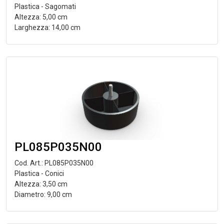
Plastica - Sagomati
Altezza: 5,00 cm
Larghezza: 14,00 cm
PL085P035N00
Cod. Art.: PL085P035N00
Plastica - Conici
Altezza: 3,50 cm
Diametro: 9,00 cm