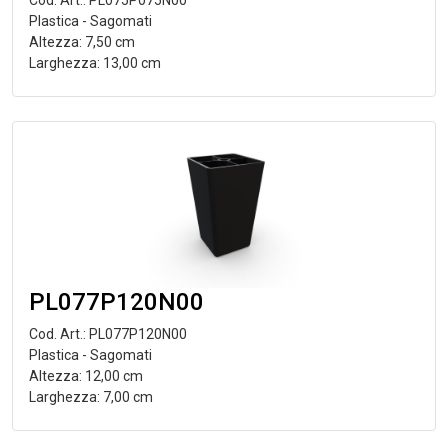
Cod. Art.: PL075P075N00
Plastica - Sagomati
Altezza: 7,50 cm
Larghezza: 13,00 cm
PL077P120N00
Cod. Art.: PL077P120N00
Plastica - Sagomati
Altezza: 12,00 cm
Larghezza: 7,00 cm