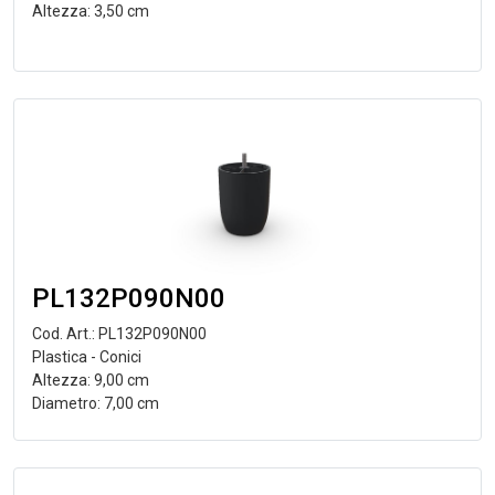
Altezza: 3,50 cm
PL132P090N00
Cod. Art.: PL132P090N00
Plastica - Conici
Altezza: 9,00 cm
Diametro: 7,00 cm