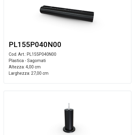
PL155P040N00
Cod. Art.: PL155P040N00
Plastica - Sagomati
Altezza: 4,00 cm
Larghezza: 27,00 cm