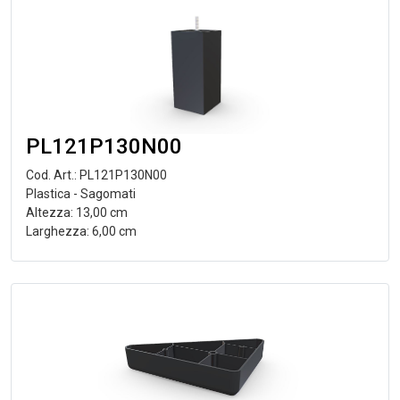
PL121P130N00
Cod. Art.: PL121P130N00
Plastica - Sagomati
Altezza: 13,00 cm
Larghezza: 6,00 cm