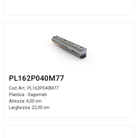
PL162P040M77
Cod. Art.: PL162P040M77
Plastica - Sagomati
Altezza: 4,00 cm
Larghezza: 22,00 cm