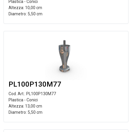
Plastica - Conici
Altezza: 10,00 cm
Diametro: 5,50 cm
PL100P130M77
Cod. Art.: PL100P130M77
Plastica - Conici
Altezza: 13,00 cm
Diametro: 5,50 cm