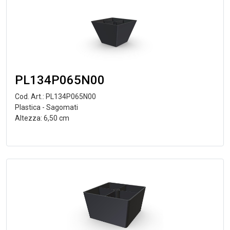
PL134P065N00
Cod. Art.: PL134P065N00
Plastica - Sagomati
Altezza: 6,50 cm