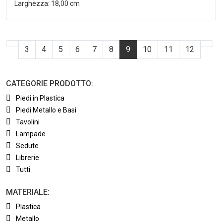
Larghezza: 18,00 cm
3
4
5
6
7
8
9
10
11
12
CATEGORIE PRODOTTO:
Piedi in Plastica
Piedi Metallo e Basi
Tavolini
Lampade
Sedute
Librerie
Tutti
MATERIALE:
Plastica
Metallo