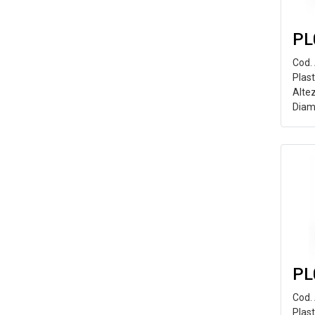
PL
Cod.
Plast
Alte
Diam
PL
Cod.
Plas