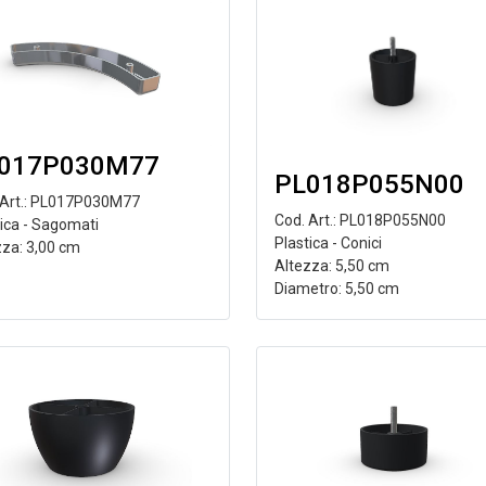
017P030M77
PL018P055N00
 Art.: PL017P030M77
Cod. Art.: PL018P055N00
tica - Sagomati
Plastica - Conici
zza: 3,00 cm
Altezza: 5,50 cm
Diametro: 5,50 cm