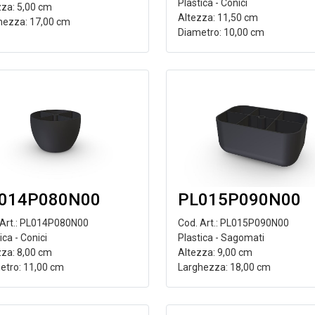
Plastica - Conici
zza: 5,00 cm
Altezza: 11,50 cm
hezza: 17,00 cm
Diametro: 10,00 cm
014P080N00
PL015P090N00
 Art.: PL014P080N00
Cod. Art.: PL015P090N00
ica - Conici
Plastica - Sagomati
zza: 8,00 cm
Altezza: 9,00 cm
etro: 11,00 cm
Larghezza: 18,00 cm