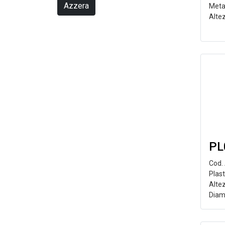
Azzera
Meta
Alte
PL
Cod.
Plast
Alte
Diam