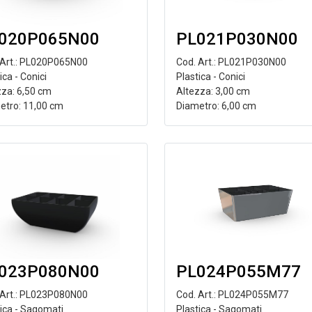
020P065N00
PL021P030N00
 Art.: PL020P065N00
Cod. Art.: PL021P030N00
ica - Conici
Plastica - Conici
zza: 6,50 cm
Altezza: 3,00 cm
etro: 11,00 cm
Diametro: 6,00 cm
023P080N00
PL024P055M77
 Art.: PL023P080N00
Cod. Art.: PL024P055M77
tica - Sagomati
Plastica - Sagomati