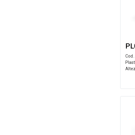
PL
Cod.
Plas
Alte