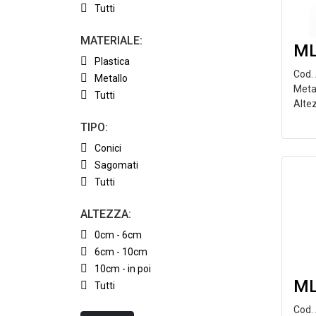
Tutti
MATERIALE:
ML
Plastica
Cod.
Metallo
Meta
Tutti
Alte
TIPO:
Conici
Sagomati
Tutti
ALTEZZA:
0cm - 6cm
6cm - 10cm
10cm - in poi
ML
Tutti
Cod.