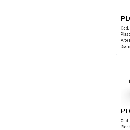
PL
Cod.
Plast
Alte
Diam
PL
Cod.
Plas