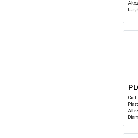
Alte
Larg
PL
Cod.
Plast
Alte
Diam