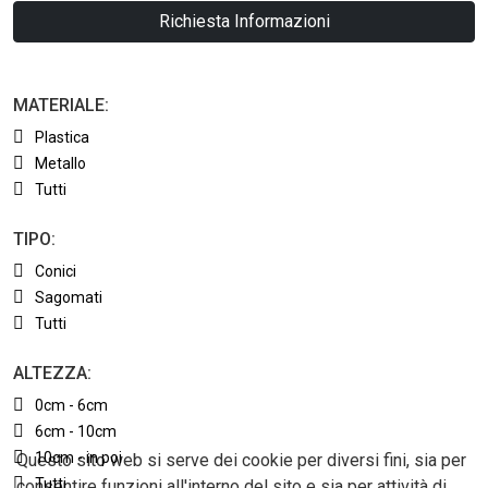
Richiesta Informazioni
MATERIALE:
Plastica
Metallo
Tutti
TIPO:
Conici
Sagomati
Tutti
ALTEZZA:
0cm - 6cm
6cm - 10cm
10cm - in poi
Questo sito web si serve dei cookie per diversi fini, sia per
Tutti
consentire funzioni all'interno del sito e sia per attività di