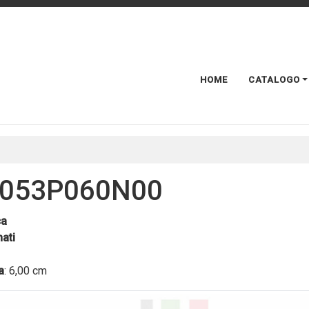
HOME
CATALOGO
053P060N00
ca
ati
a
: 6,00 cm