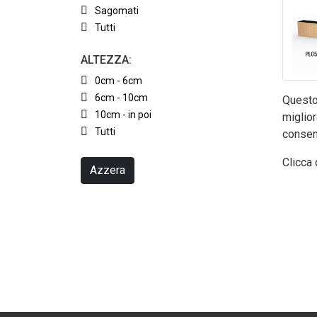
Sagomati
Tutti
ALTEZZA:
0cm - 6cm
6cm - 10cm
Questo 
10cm - in poi
miglior
Tutti
consen
Clicca 
Azzera