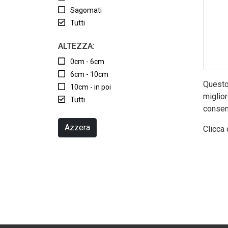
Sagomati
Tutti
ALTEZZA:
0cm - 6cm
6cm - 10cm
Questo 
10cm - in poi
miglior
Tutti
consen
Azzera
Clicca 