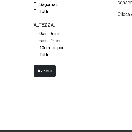
consen
Sagomati
Tutti
Clicca 
ALTEZZA:
0cm - 6cm
6cm - 10cm
10cm - in poi
Tutti
Azzera