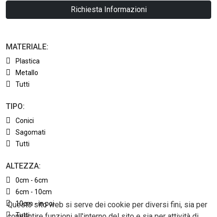
Richiesta Informazioni
MATERIALE:
Plastica
Metallo
Tutti
TIPO:
Conici
Sagomati
Tutti
ALTEZZA:
0cm - 6cm
6cm - 10cm
10cm - in poi
Questo sito web si serve dei cookie per diversi fini, sia per
Tutti
consentire funzioni all'interno del sito e sia per attività di