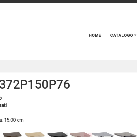
HOME
CATALOGO
372P150P76
o
ati
a
: 15,00 cm