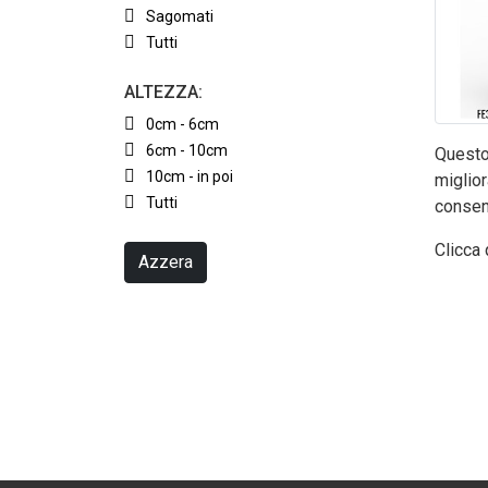
Sagomati
Tutti
ALTEZZA:
0cm - 6cm
6cm - 10cm
Questo 
10cm - in poi
miglior
Tutti
consen
Clicca 
Azzera