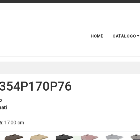
HOME
CATALOGO
354P170P76
o
ati
a
: 17,00 cm