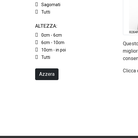
Sagomati
Tutti
ALTEZZA:
0cm - 6cm
6cm - 10cm
Questo 
10cm - in poi
miglior
Tutti
consen
Clicca 
Azzera