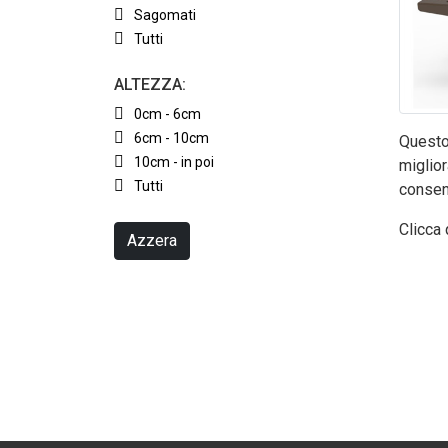
Sagomati
Tutti
ALTEZZA:
0cm - 6cm
6cm - 10cm
Questo 
10cm - in poi
miglior
Tutti
consen
Clicca 
Azzera