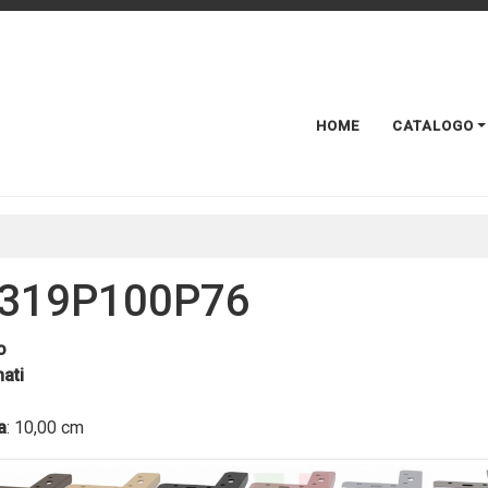
HOME
CATALOGO
319P100P76
o
ati
a
: 10,00 cm