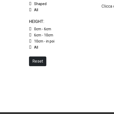
Shaped
Clicca 
All
HEIGHT:
0cm - 6cm
6cm - 10cm
10cm - in poi
All
Reset