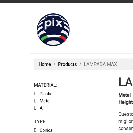
Home
Products
LAMPADA MAX
L
MATERIAL:
Plastic
Metal
Metal
Height
All
Questo 
miglior
TYPE:
consen
Conical