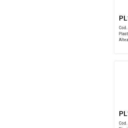
PL
Cod.
Plas
Alte
PL
Cod.