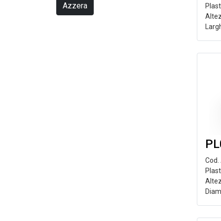
Azzera
Plas
Alte
Larg
PL
Cod.
Plast
Alte
Diam