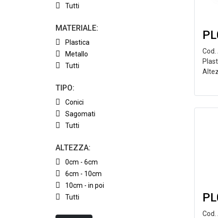
Tutti
MATERIALE:
PL
Plastica
Cod.
Metallo
Plas
Tutti
Alte
TIPO:
Conici
Sagomati
Tutti
ALTEZZA:
0cm - 6cm
6cm - 10cm
10cm - in poi
PL
Tutti
Cod.