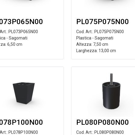
073P065N00
PL075P075N00
 Art.: PL073P065N00
Cod. Art.: PL075P075N00
tica - Sagomati
Plastica - Sagomati
zza: 6,50 cm
Altezza: 7,50 cm
Larghezza: 13,00 cm
078P100N00
PL080P080N00
 Art.: PL078P100N00
Cod. Art.: PL080P080N00