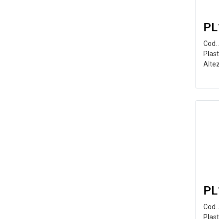
PL
Cod.
Plast
Alte
PL
Cod.
Plas