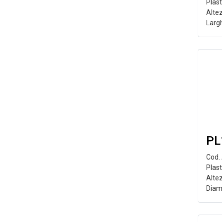
Plas
Alte
Larg
PL
Cod.
Plast
Alte
Diam