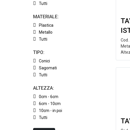
Tutti
MATERIALE:
TA
Plastica
IS
Metallo
Tutti
Cod.
Meta
TIPO:
Alte
Conici
Sagomati
Tutti
ALTEZZA:
0cm - 6cm
6cm - 10cm
10cm - in poi
Tutti
TA