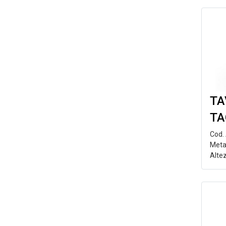
TA
TA
Cod.
Metal
Alte