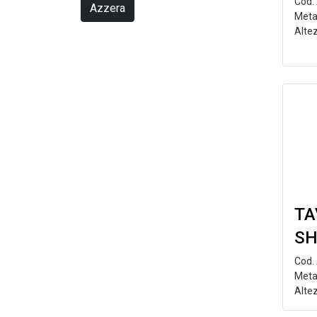
Cod.
Azzera
Meta
Alte
TA
SH
Cod.
Meta
Alte